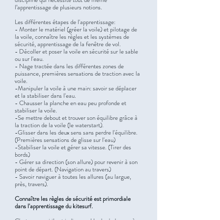
l’apprentissage de plusieurs notions.
Les différentes étapes de l'apprentissage:
- Monter le matériel (gréer la voile) et pilotage de
la voile, connaître les règles et les systèmes de
sécurité, apprentissage de la fenêtre de vol.
- Décoller et poser la voile en sécurité sur le sable
ou sur l'eau.
- Nage tractée dans les différentes zones de
puissance, premières sensations de traction avec la
voile.
-Manipuler la voile à une main: savoir se déplacer
et la stabiliser dans l'eau.
- Chausser la planche en eau peu profonde et
stabiliser la voile.
-Se mettre debout et trouver son équilibre grâce à
la traction de la voile (le waterstart).
-Glisser dans les deux sens sans perdre l'équilibre.
(Premières sensations de glisse sur l'eau)
-Stabiliser la voile et gérer sa vitesse. (Tirer des
bords)
- Gérer sa direction (son allure) pour revenir à son
point de départ. (Navigation au travers)
- Savoir naviguer à toutes les allures (au largue,
près, travers).
Connaître les règles de sécurité est primordiale
dans l'apprentissage du kitesurf.